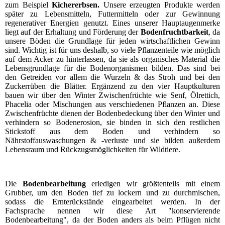
zum Beispiel
Kichererbsen.
Unsere erzeugten Produkte werden
später zu Lebensmitteln, Futtermitteln oder zur Gewinnung
regenerativer Energien genutzt. Eines unserer Hauptaugenmerke
liegt auf der Erhaltung und Förderung der
Bodenfruchtbarkeit
, da
unsere Böden die Grundlage für jeden wirtschaftlichen Gewinn
sind. Wichtig ist für uns deshalb, so viele Pflanzenteile wie möglich
auf dem Acker zu hinterlassen, da sie als organisches Material die
Lebensgrundlage für die Bodenorganismen bilden. Das sind bei
den Getreiden vor allem die Wurzeln & das Stroh und bei den
Zuckerrüben die Blätter. Ergänzend zu den vier Hauptkulturen
bauen wir über den Winter Zwischenfrüchte wie Senf, Ölrettich,
Phacelia oder Mischungen aus verschiedenen Pflanzen an. Diese
Zwischenfrüchte dienen der Bodenbedeckung über den Winter und
verhindern so Bodenerosion, sie binden in sich den restlichen
Stickstoff aus dem Boden und verhindern so
Nährstoffauswaschungen & -verluste und sie bilden außerdem
Lebensraum und Rückzugsmöglichkeiten für Wildtiere.
Die
Bodenbearbeitung
erledigen wir größtenteils mit einem
Grubber, um den Boden tief zu lockern und zu durchmischen,
sodass die Ernterückstände eingearbeitet werden. In der
Fachsprache nennen wir diese Art "konservierende
Bodenbearbeitung", da der Boden anders als beim Pflügen nicht