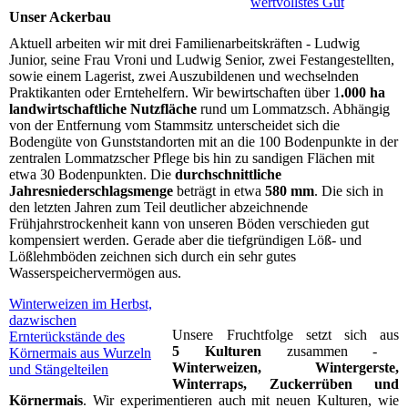
wertvollstes Gut
Unser Ackerbau
Aktuell arbeiten wir mit drei Familienarbeitskräften - Ludwig
Junior, seine Frau Vroni und Ludwig Senior, zwei Festangestellten,
sowie einem Lagerist, zwei Auszubildenen und wechselnden
Praktikanten oder Erntehelfern. Wir bewirtschaften über 1
.0
00 ha
landwirtschaftliche Nutzfläche
rund um Lommatzsch. Abhängig
von der Entfernung vom Stammsitz unterscheidet sich die
Bodengüte von Gunststandorten mit an die 100 Bodenpunkte in der
zentralen Lommatzscher Pflege bis hin zu sandigen Flächen mit
etwa 30 Bodenpunkten. Die
durchschnittliche
Jahresniederschlagsmenge
beträgt in etwa
580 mm
. Die sich in
den letzten Jahren zum Teil deutlicher abzeichnende
Frühjahrstrockenheit kann von unseren Böden verschieden gut
kompensiert werden. Gerade aber die tiefgründigen Löß- und
Lößlehmböden zeichnen sich durch ein sehr gutes
Wasserspeichervermögen aus.
Winterweizen im Herbst,
dazwischen
Unsere Fruchtfolge setzt sich aus
Ernterückstände des
5
Kulturen
zusammen -
Körnermais aus Wurzeln
Winterweizen, Wintergerste,
und Stängelteilen
Winterraps, Zuckerrüben und
Körnermais
. Wir experimentieren auch mit neuen Kulturen, wie