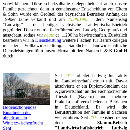
verwirklichen. Diese schicksalhafte Gelegenheit hat auch unsere
Familie gezeichnet, denn in gemeinsamer Entscheidung von Eltern
& Sohn wurde ein Großteil des bayrischen Betriebes Anfang der
1990er Jahre verkauft und am
25.08.1995
- dem Namenstag
"Ludwigs" - der heutige, sächsische Landwirtschaftsbetrieb
gegründet. Dieser wurde federführend von Ludwig Georg auf- und
ausgebaut, sodass wir
heute
ca. 1.200 ha bewirtschaften. Zusätzlich
bearbeiten wir in
Dienstleistung
weitere Flächen für Berufskollegen
in der Vollbewirtschaftung. Sämtliche landwirtschaftliche
Dienstleistungen führt unsere Firma mit dem Namen
L & K GmbH
durch.
Seit
2012
arbeitet Ludwig Jun. aktiv
im Landwirtschaftsbetrieb mit. Davor
absolvierte er ein Diplom-Studium der
Agrarwirtschaft an der Fachhochschule
Triesdorf (Bayern) und mehrere
Praktika auf verschiedenen Betrieben
in Deutschland. Er wird die
Bodenschonendes
Berufstradition der Familie in Sachsen
Einarbeiten der
weiterführen. Seit
2016
existiert neben
abgefrorenen
dem
Stamm-Betrieb
Winterzwischenfrucht
"Landwirtschaftsbetrieb Ludwig
Senf