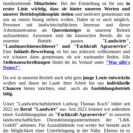
familienfremde
Mitarbeiter
. Bei der Einstellung ist für uns
in
erster Linie wichtig, dass sie hinter unseren Werten und
unserer Betriebsphilosophie stehen
und motiviert gemeinsam mit
uns an einem Strang ziehen wollen. Daher ist es auch möglich,
Personen mit landwirtschaftlichem Interesse und dieser
Arbeitsmotivation als
Quereinsteiger
in unserem Betrieb
aufzunehmen. Ansonsten sind die klassischen Berufe, die zu
unserem Betrieb passen
"Landwirte",
"Landmaschinenschlosser" und "Fachkraft Agrarservice".
Eine
Initiativ-Bewerbung
ist bei uns jederzeit willkommen und
wir schauen dann gemeinsam, ob wir zueinander finden. Alle
Stellenausschreibungen
findet ihr im Verlauf unter
"Was gibt´s
Neues?"
.
Da wir in unserem Betrieb auch sehr gern
junge Leute entwickeln
wollen und ihnen im Laufe ihrer Arbeit bei uns
individuelle
Chancen
bieten möchten, sind auch als
Ausbildungsbetrieb
tätig.
Unser "Landwirtschaftsbetrieb Ludwig Thomas Koch" bildet seit
2022 im
Beruf "Landwirt"
aus. Seit 2023 können wir außerdem
einen Ausbildungsplatz als
"Fachkraft Agrarservice"
in unserem
landwirtschaftlichen Dienstleistungsunternehmen der "L&K
GmbH" anbieten. Für Auszubildende von weiter her besteht auch
die Möglichkeit einer Unterbringung in der Nähe. Ebenso ist es