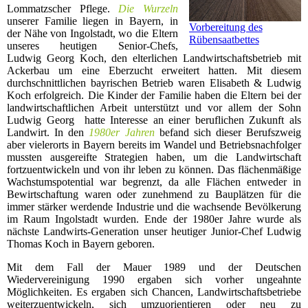
Lommatzscher Pflege.
Die Wurzeln
unserer Familie liegen in Bayern, in
Vorbereitung des
der Nähe von Ingolstadt, wo die Eltern
Rübensaatbettes
unseres heutigen Senior-Chefs,
Ludwig Georg Koch, den elterlichen Landwirtschaftsbetrieb mit
Ackerbau um eine Eberzucht erweitert hatten. Mit diesem
durchschnittlichen bayrischen Betrieb waren Elisabeth & Ludwig
Koch erfolgreich. Die Kinder der Familie haben die Eltern bei der
landwirtschaftlichen Arbeit unterstützt und vor allem der Sohn
Ludwig Georg hatte Interesse an einer beruflichen Zukunft als
Landwirt. In den
1980er Jahren
befand sich dieser Berufszweig
aber vielerorts in Bayern bereits im Wandel und Betriebsnachfolger
mussten ausgereifte Strategien haben, um die Landwirtschaft
fortzuentwickeln und von ihr leben zu können. Das flächenmäßige
Wachstumspotential war begrenzt, da alle Flächen entweder in
Bewirtschaftung waren oder zunehmend zu Bauplätzen für die
immer stärker werdende Industrie und die wachsende Bevölkerung
im Raum Ingolstadt wurden. Ende der 1980er Jahre wurde als
nächste Landwirts-Generation unser heutiger Junior-Chef Ludwig
Thomas Koch in Bayern geboren.
Mit dem Fall der Mauer 1989 und der Deutschen
Wiedervereinigung 1990 ergaben sich vorher ungeahnte
Möglichkeiten. Es ergaben sich Chancen, Landwirtschaftsbetriebe
weiterzuentwickeln, sich umzuorientieren oder neu zu