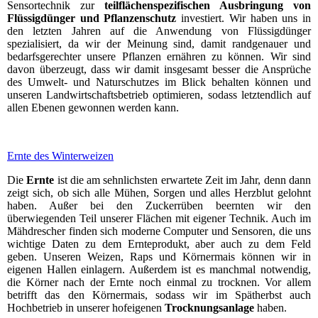
Sensortechnik zur
teilflächenspezifischen Ausbringung von
Flüssigdünger und Pflanzenschutz
investiert. Wir haben uns in
den letzten Jahren auf die Anwendung von Flüssigdünger
spezialisiert, da wir der Meinung sind, damit randgenauer und
bedarfsgerechter unsere Pflanzen ernähren zu können. Wir sind
davon überzeugt, dass wir damit insgesamt besser die Ansprüche
des Umwelt- und Naturschutzes im Blick behalten können und
unseren Landwirtschaftsbetrieb optimieren, sodass letztendlich auf
allen Ebenen gewonnen werden kann.
Ernte des Winterweizen
Die
Ernte
ist die am sehnlichsten erwartete Zeit im Jahr, denn dann
zeigt sich, ob sich alle Mühen, Sorgen und alles Herzblut gelohnt
haben. Außer bei den Zuckerrüben beernten wir den
überwiegenden Teil unserer Flächen mit eigener Technik. Auch im
Mähdrescher finden sich moderne Computer und Sensoren, die uns
wichtige Daten zu dem Ernteprodukt, aber auch zu dem Feld
geben. Unseren Weizen, Raps und Körnermais können wir in
eigenen Hallen einlagern. Außerdem ist es manchmal notwendig,
die Körner nach der Ernte noch einmal zu trocknen. Vor allem
betrifft das den Körnermais, sodass wir im Spätherbst auch
Hochbetrieb in unserer hofeigenen
Trocknungsanlage
haben.