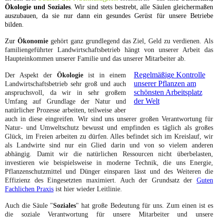
Ökologie und Soziales
. Wir sind stets bestrebt, alle Säulen gleichermaßen
auszubauen, da sie nur dann ein gesundes Gerüst für unsere Betriebe
bilden.
Zur
Ökonomie
gehört ganz grundlegend das Ziel, Geld zu verdienen.
Als
familiengeführter Landwirtschaftsbetrieb hängt von unserer Arbeit das
Haupteinkommen unserer Familie und das unserer Mitarbeiter ab.
Regelmäßige Kontrolle
Der Aspekt der
Ökologie
ist in einem
unserer Pflanzen am
Landwirtschaftsbetrieb sehr groß und auch
schönsten Arbeitsplatz
anspruchsvoll, da wir in sehr großem
der Welt
Umfang auf Grundlage der Natur und
natürlicher Prozesse arbeiten, teilweise aber
auch in diese eingreifen. Wir sind uns unserer großen Verantwortung für
Natur- und Umweltschutz bewusst und empfinden es täglich als großes
Glück, im Freien arbeiten zu dürfen. Alles befindet sich im Kreislauf, wir
als Landwirte sind nur ein Glied darin und von so vielem anderen
abhängig. Damit wir die natürlichen Ressourcen nicht überbelasten,
investieren wie beispielsweise in moderne Technik, die uns Energie,
Pflanzenschutzmittel und Dünger einsparen lässt und des Weiteren die
Effizienz des Eingesetzten maximiert. Auch der Grundsatz der
Guten
Fachlichen Praxis
ist hier wieder Leitlinie.
Auch die Säule "
Soziales
" hat große Bedeutung für uns. Zum einen ist es
die soziale Verantwortung für unsere Mitarbeiter und unsere