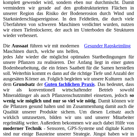
komplett gewendet wird, sondern eben nur durchmischt. Damit
vermindern wir gerade auf den großstrukturierten Flächen in
unserer Region das Risiko der Bodenerosion durch Wind und
Starkniederschlagsereignisse. In den Feldteilen, die durch viele
Überfahrten von schweren Maschinen verdichtet wurden, nutzen
wir einen Tiefenlockerer, der auch im Unterboden die Strukturen
wieder verbessert.
Die
Aussaat
führen wir mit modernen
Gesunder Rapskeimling
Maschinen durch, welche uns helfen,
jedes Jahr wieder die möglichst optimalen Startbedingungen für
unsere Pflanzen zu realisieren. Der Anfang liegt in einer guten
Bodenbearbeitung, die ein feines Saatbett für die Samen herstellen
soll. Weiterhin kommt es dann auf die richtige Tiefe und Anzahl der
ausgesäten Körner an. Folglich begleiten wir unsere Kulturen nach
dem
Grundsatz
der
Guten fachlichen Praxis
. Das bedeutet, dass
wir als konventionell wirtschaftender Betrieb sowohl
Mineraldünger als auch Pflanzenschutzmittel einsetzen, jedoch
so
wenig wie möglich und nur so viel wie nötig
. Damit können wir
die Pflanzen gesund halten und im Zusammenhang damit auch die
Qualität unserer Produkte sichern. Um diesen Leitsatz auch
wirklich umzusetzen, bilden wir uns und unserer Mitarbeiter
regelmäßig weiter. Außerdem bekommen wir auch dabei Hilfe von
moderner Technik
- Sensoren, GPS-Systeme und digitale Karten
sind nur einige Bausteine unserer Strategie. Jüngst haben wir in